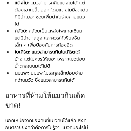
แตงโม:
 แมวสามารถกินแตงโมได้ แต่
ต้องเอาเมล็ดออก โดยแตงโมมีจุดเด่น
ที่มีน้ำเยอะ ช่วยเพิ่มน้ำในร่างกายแมว
ได้
กล้วย:
 กล้วยเป็นแหล่งโพแทสเซียม 
แต่มีน้ำตาลสูง และควรให้เพียงชิ้น
เล็ก ๆ เพื่อป้องกันการท้องอืด
โยเกิร์ต:
แมวสามารถกินโยเกิร์ต
ได้
บ้าง แต่ไม่ควรให้เยอะ เพราะแมวย่อย
น้ำตาลในนมได้ไม่ดี 
นมแพะ:
 นมแพะโมเลกุลเล็กย่อยง่าย
กว่านมวัว ซึ่งแมวสามารถกินได้
อาหารที่ห้ามให้แมวกินเด็ด
ขาด!
นอกเหนือจากของกินที่แมวกินได้แล้ว สิ่งที่
อันตรายยิ่งกว่าคือการไม่รู้ว่า แมวกินอะไรไม่