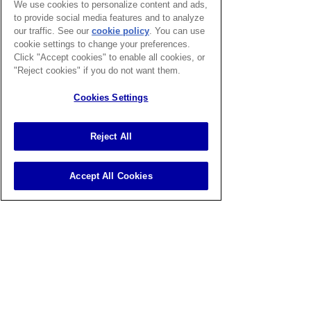
We use cookies to personalize content and ads,
นอกจากนี้ต้องระวัง อาการแพ้อาหารใน
to provide social media features and to analyze
แมว โดยสังเกตได้จากการที่แมวมีอาการคัน
our traffic. See our
cookie policy
(opens in a
. You can use
ผิวหนัง ขนร่วง หรืออาเจียนหลังทาน
cookie settings to change your preferences.
new tab)
อาหารชนิดเดิม ๆ หากสงสัยควรรีบปรึกษา
Click "Accept cookies" to enable all cookies, or
"Reject cookies" if you do not want them.
สัตวแพทย์เรื่องโภชนาการแมว เพื่อปรับ
เปลี่ยนเป็น อาหารแมวสำหรับแมวแพ้
Cookies Settings
ง่าย โดยเฉพาะต่อไป
Reject All
รู้ไว้ก่อน ปลอดภัยกว่า แมว
ที่บ้านกินอะไรได้บ้าง
Accept All Cookies
การดูแลสุขภาพแมวเริ่มต้นจากชามอาหาร 
การรู้ว่า แมวกินอะไรได้บ้าง และ อาหารแมว
ที่ควรหลีกเลี่ยง คือเกราะป้องกันแรกที่
เจ้าของมอบให้ได้ การเลือก อาหารที่ช่วย
เสริมภูมิคุ้มกันแมว และเหมาะสมตามอายุขัย
จะช่วยลดโอกาสการเกิดโรคต่าง ๆ ได้ใน
อนาคต