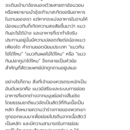
จะเดินเข้ามาจ้องมองด้วยสายตาอ้อนวอน 
หรือพยายามนำอุ้งเท้ามาสะกิดขอชิมอาหาร
ในจานของเรา แต่หากจะแบ่งอาหารในจานให้
น้องแมวกินก็เกิดความสงสัยขึ้นมาว่า แมว
กินอะไรได้บ้าง และอาหารที่เรากำลังรับ
ประทานอยู่นั้นมีความปลอดภัยต่อน้องแมว
เพียงใด คำถามยอดนิยมประเภท “แมวกิน
ไข่ได้ไหม” “แมวกินผลไม้ได้ไหม” หรือ “แมว
กินปลาทูน่าได้ไหม” จึงกลายเป็นหัวข้อ
สำคัญที่สัตวแพทย์มักถูกถามอยู่เสมอ
อย่างไรก็ตาม สิ่งที่เจ้าของควรตระหนักเป็น
อันดับแรกคือ แมวมีสรีระและระบบการย่อย
อาหารที่แตกต่างจากมนุษย์อย่างสิ้นเชิง 
โดยธรรมชาติแมวจัดเป็นสัตว์ที่กินเนื้อเป็น
หลัก ซึ่งหมายความว่าร่างกายของพวกเขา
ถูกออกแบบมาเพื่อย่อยโปรตีนจากเนื้อสัตว์
เป็นหลัก และมีความสามารถในการย่อย