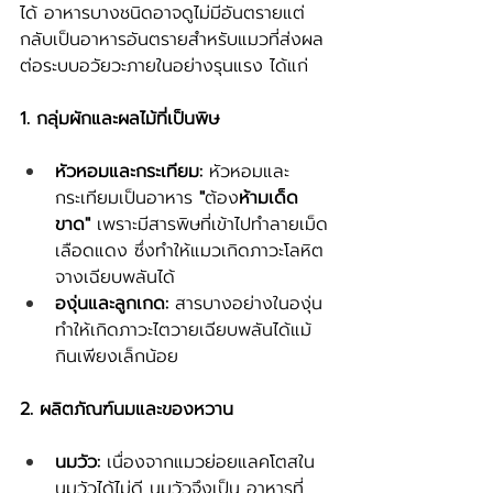
ได้ อาหารบางชนิดอาจดูไม่มีอันตรายแต่
กลับเป็นอาหารอันตรายสำหรับแมวที่ส่งผล
ต่อระบบอวัยวะภายในอย่างรุนแรง ได้แก่
1. กลุ่มผักและผลไม้ที่เป็นพิษ
หัวหอมและกระเทียม:
 หัวหอมและ
กระเทียมเป็นอาหาร 
"
ต้อง
ห้ามเด็ด
ขาด" 
เพราะมีสารพิษที่เข้าไปทำลายเม็ด
เลือดแดง ซึ่งทำให้แมวเกิดภาวะโลหิต
จางเฉียบพลันได้
องุ่นและลูกเกด:
 สารบางอย่างในองุ่น
ทำให้เกิดภาวะไตวายเฉียบพลันได้แม้
กินเพียงเล็กน้อย
2. ผลิตภัณฑ์นมและของหวาน
นมวัว:
 เนื่องจากแมวย่อยแลคโตสใน
นมวัวได้ไม่ดี นมวัวจึงเป็น อาหารที่