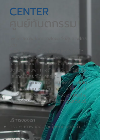
CENTER
ศูนย์ทันตกรรม
เพราะสุขภาพช่องปากส่งผลถึงสุขภาพโดย
รวม
ศูนย์ทันตกรรม โรงพยาบาลสัตว์พญาไท
7 ให้บริการดูแลสุขภาพช่องปากและฟัน
ของสัตว์เลี้ยงอย่างครบวงจร โดยทีม
สัตวแพทย์เฉพาะทางด้าน พร้อมเครื่องมือ
และเทคโนโลยีที่ได้มาตรฐาน
เพราะปัญหาในช่องปาก เช่น เหงือกอักเสบ
หินปูน ฟันโยก หรือฟันผุในสัตว์เลี้ยง อาจ
เป็นปัญหาที่ซ่อนเร้นและส่งผลต่อระบบต่าง
ๆ ของร่างกาย หากไม่ได้รับการดูแลตั้งแต่
เนิ่น ๆ
บริการของเรา
ตรวจสุขภาพช่องปากเบื้องต้นและให้คำ
ปรึกษา
ขูดหินปูนและขัดฟัน