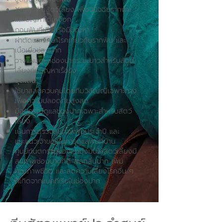
X-ray ฟันสัตว์เลี้ยง เพื่อวินิจฉัยรากฟัน
และปัญหาใต้เหงือก
ถอนฟันที่เสียหรือมีปัญหา
ผ่าตัดและรักษาโรคเกี่ยวกับรากฟัน และ
เนื้อเยื่อช่องปาก
วางแผนดูแลช่องปากระยะยาวสำหรับสัตว์
เลี้ยงที่มีปัญหาเรื้อรัง
จุดเด่น
ใช้ยาสลบควบคุมโดยทีมวิสัญญีเฉพาะทาง
เพื่อความปลอดภัยสูงสุด
มีอุปกรณ์ดูแลช่องปากเฉพาะสำหรับสัตว์
เลี้ยง
เน้นการตรวจสุขภาพฟันประจำปี และ
แนะแนวเจ้าของในการดูแลฟันที่บ้าน
ศูนย์ทันตกรรมของเรามุ่งมั่นให้สัตว์เลี้ยงมี
สุขภาพช่องปากที่ดี ลดกลิ่นปาก เพิ่ม
คุณภาพชีวิต และลดความเสี่ยงโรคอื่น ๆ
ที่เกิดจากแบคทีเรียในช่องปาก