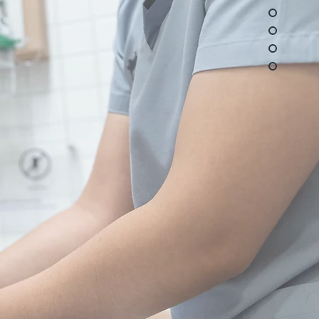
ูนย์ตา
 & Nephrology
รคไตและหัวใจ
tive Center
ย์สูติกรรม
ation Center