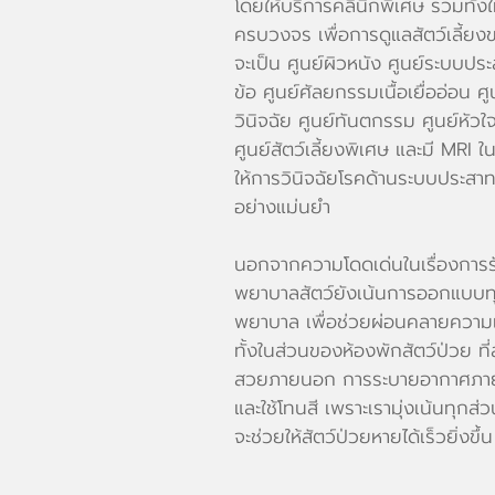
โดยให้บริการคลินิกพิเศษ รวมทั้งให
ครบวงจร เพื่อการดูแลสัตว์เลี้ยงขอ
จะเป็น ศูนย์ผิวหนัง ศูนย์ระบบปร
ข้อ ศูนย์ศัลยกรรมเนื้อเยื่ออ่อน ศู
วินิจฉัย ศูนย์ทันตกรรม ศูนย์หัวใ
ศูนย์สัตว์เลี้ยงพิเศษ และมี MRI ในส
ให้การวินิจฉัยโรคด้านระบบประสาทใน
อย่างแม่นยำ
นอกจากความโดดเด่นในเรื่องการร
พยาบาลสัตว์ยังเน้นการออกแบบท
พยาบาล เพื่อช่วยผ่อนคลายความเ
ทั้งในส่วนของห้องพักสัตว์ป่วย 
สวยภายนอก การระบายอากาศภาย
และใช้โทนสี เพราะเรามุ่งเน้นทุกส่
จะช่วยให้สัตว์ป่วยหายได้เร็วยิ่งขึ้น