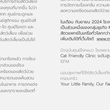
้บริการด้านสัตว์เลี้ยง
การจัดการเรื่องกลิ่น ควา
งคุณที่มากขึ้น ไม่ว่า
ลดความเครียดของสัตว์ป่วย
ะสาท ศูนย์กระดูกและ
นย์สูติกรรม ศูนย์รังสี
ในเดือน กันยายน 2024 โรงพ
จ-ไต ศูนย์โรคตา และ
เป็นส่วนหนึ่งของกลุ่มธุรกิจ
ัตว์เลี้ยง เพื่อช่วย
สัตวแพทย์ในเครือทั่วโลกกว่
เพิ่มเติมได้ที่เว็บไซต์
www.m
สัตว์เลี้ยงเป็นไปได้
ปัจจุบันศูนย์โรคแมว โรงพย
Cat Friendly Clinic ระดับส
ักษาโรคแล้ว ทางโรง
ISFM
ุกส่วนของโรง
ครียดของสัตว์ป่วย
มอบสุขภาพที่ดีให้สัตว์เลี้ยงท
ที่สามารถมองเห็นสวน
ครอบครัว
Your Little Family, Our Fa
ในอาคาร การตกแต่ง
วนและทุกรายละเอียดที่