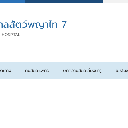
าลสัตว์พญาไท 7
 HOSPITAL
พาะทาง
ทีมสัตวแพทย์
บทความสัตว์เลี้ยงน่ารู้
โปรโมช