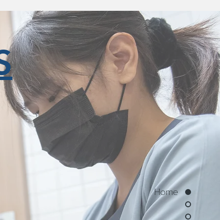
S
ne Center
นย์โรคแมว
Home
logy Center