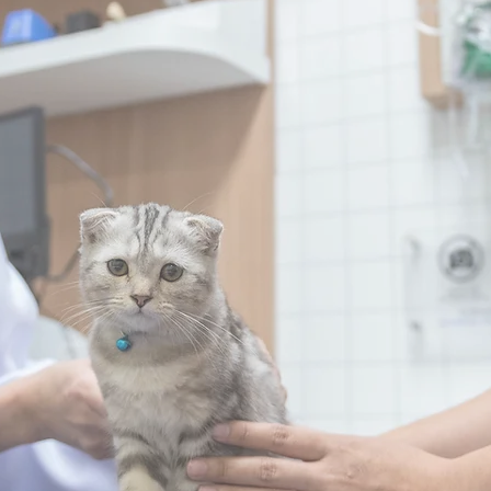
ศ
ินิจฉัย
y & Orthopedic
Cardiology
ยื่ออ่อน กระดูก และข้อ
ศูนย์โ
Center
Reproduc
ตกรรม
ศูน
Pets
Rehabilit