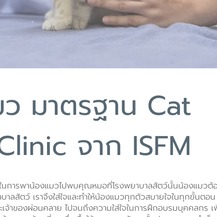
้ยงจิ๋ว
ศูนย์ก
แมว มาตรฐาน Cat
Clinic จาก ISFM
รั้งในการพาน้องแมวไปพบคุณหมอที่โรงพยาบาลสัตว์นั้นน้องแมวต้อ
าบาลสัตว์
เราจึงใส่ใจและทำให้น้องแมวทุกตัวสบายใจในทุกขั้นตอ
และเจ้าของผ่อนคลาย ไปจนถึงความใส่ใจในการฝึกอบรมบุคคลกร เพ