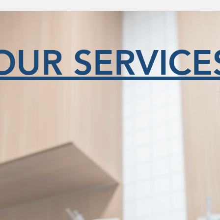
OUR SERVICE
y Center
Feli
นัง
ศู
Center
Ophthalmo