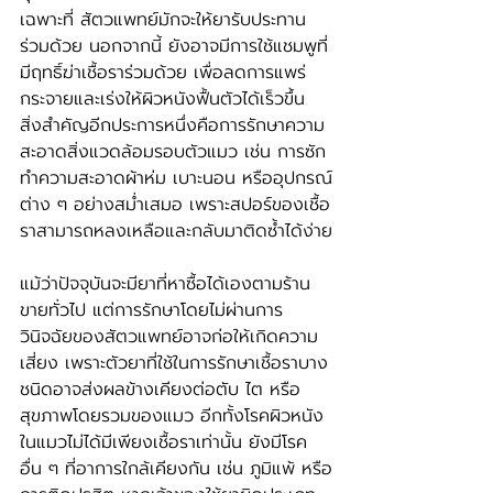
เฉพาะที่ สัตวแพทย์มักจะให้ยารับประทาน
ร่วมด้วย นอกจากนี้ ยังอาจมีการใช้แชมพูที่
มีฤทธิ์ฆ่าเชื้อราร่วมด้วย เพื่อลดการแพร่
กระจายและเร่งให้ผิวหนังฟื้นตัวได้เร็วขึ้น 
สิ่งสำคัญอีกประการหนึ่งคือการรักษาความ
สะอาดสิ่งแวดล้อมรอบตัวแมว เช่น การซัก
ทำความสะอาดผ้าห่ม เบาะนอน หรืออุปกรณ์
ต่าง ๆ อย่างสม่ำเสมอ เพราะสปอร์ของเชื้อ
ราสามารถหลงเหลือและกลับมาติดซ้ำได้ง่าย
แม้ว่าปัจจุบันจะมียาที่หาซื้อได้เองตามร้าน
ขายทั่วไป แต่การรักษาโดยไม่ผ่านการ
วินิจฉัยของสัตวแพทย์อาจก่อให้เกิดความ
เสี่ยง เพราะตัวยาที่ใช้ในการรักษาเชื้อราบาง
ชนิดอาจส่งผลข้างเคียงต่อตับ ไต หรือ
สุขภาพโดยรวมของแมว อีกทั้งโรคผิวหนัง
ในแมวไม่ได้มีเพียงเชื้อราเท่านั้น ยังมีโรค
อื่น ๆ ที่อาการใกล้เคียงกัน เช่น ภูมิแพ้ หรือ