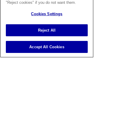
"Reject cookies" if you do not want them.
สำหรับโรคเชื้อราแมวนั้น การป้องกันยังคง
เป็นทางเลือกที่ดีที่สุดเสมอ โดยหัวใจสำคัญ
Cookies Settings
เริ่มต้นจากการดูแลแมวและสิ่งแวดล้อมรอบ
ตัว เจ้าของควรทำความสะอาดที่พักแมว
Reject All
อย่างสม่ำเสมอ ซักผ้าห่มหรือที่นอนที่แมว
ชอบนอนบ่อย ๆ และควรล้างมือทุกครั้ง
หลังจากเล่นหรืออุ้มแมว หากพบว่าแมวมี
Accept All Cookies
อาการผิดปกติ เช่น ขนร่วงเป็นวงหรือ
ผิวหนังแดง ควรรีบพาไปพบสัตวแพทย์
ทันที
การตรวจสุขภาพแมว
อย่างสม่ำเสมอ รวม
ถึงการแยกแมวที่ป่วยออกจากตัวอื่น ๆ จะ
ช่วยลดการแพร่กระจายเชื้อในบ้านได้มาก 
การใส่ใจเรื่องเล็ก ๆ น้อย ๆ เหล่านี้จะช่วย
ป้องกันทั้งแมวและเจ้าของจากโรคต่างๆ ได้
เช็กง่าย ๆ ว่าเราเสี่ยงติดเชื้อ