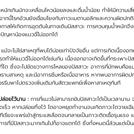
้ำหนักเกินมักจะเคลื่อนไหวน้อยลงและดื่มน้ำน้อย ทำให้มีความเสี่
กจากนี้โรคอ้วนยังเชื่อมโยงกับภาวะเมตาบอลิกและความผิดปก
โอกาสให้เกิดการอุดตันในทางเดินปัสสาวะ การควบคุมน้ำหนักจึง
ปัญหาน้องแมวฉี่ไม่ออกได้
 แม้จะไม่ใช่สาเหตุที่พบได้บ่อยเท่าปัจจัยอื่น แต่การเกิดเนื้องอ
ทำให้แมวฉี่ไม่ออกได้เช่นกัน เนื้องอกอาจเกิดขึ้นที่กระเพาะปั
งที่ไต ซึ่งจะไปขัดขวางการไหลของปัสสาวะ อาการที่มักพบคือแมว
่ทราบสาเหตุ และมีอาการซึมหรือเบื่ออาหาร หากพบอาการผิดปกต
รรีบพาไปตรวจเพิ่มเติมกับสัตวแพทย์เพื่อหาสาเหตุทันที
ล่อยไว้นาน : 
การที่แมวไม่สามารถขับปัสสาวะได้เป็นเวลานาน จ
วดเร็ว หากปล่อยทิ้งไว้ ไตอาจหยุดทำงานจนเกิดภาวะไตวายเ
แบคทีเรียจะแพร่เข้าสู่กระแสเลือดจนกลายเป็นภาวะติดเชื้อรุนแรง
ารที่มีปัสสาวะมากเกินไปก็อาจแตกได้ ซึ่งทั้งหมดนี้ล้วนแต่เป็