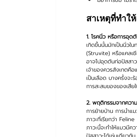
มีอาการซึม ไม่ร่าเ
สาเหตุที่ทำให
1. โรคนิ่ว หรือการอุด
เกิดขึ้นนั้นมักเป็นนิ่
(Struvite) หรือแคลเซ
อาจไปอุดตันท่อปัสสาว
เจ้าของควรสังเกตคือแม
เป็นเลือด บางครั้งจะร
การสะสมของของเสียในร
2. พฤติกรรมจากความเ
การย้ายบ้าน การนำแมว
ภาวะที่เรียกว่า Felin
ภาวะนี้จะทำให้แมวมีค
ปัสสาวะได้เช่นเดียวกัน