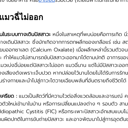
ริง เบื่ออาหาร หรือ
อาเจียน
ร่วมด้วย (โดยเฉพาะในกรณีที่อากา
้แมวฉี่ไม่ออก
ตันในระบบทางเดินปัสสาวะ
 หนึ่งในสาเหตุที่พบบ่อยคือการเกิด นิ่
วในทางเดินปัสสาวะ ซึ่งมักเกิดจากการตกผลึกของเกลือแร่ เช่น สต
ียมออกซาเลต (Calcium Oxalate) เมื่อผลึกเหล่านี้รวมตัวจนเก
ะ ทำให้แมวไม่สามารถขับปัสสาวะออกมาได้ตามปกติ อาการของ น
วเบ่งฉี่บ่อยแต่ปัสสาวะไม่ออก แมวฉี่นาน แต่ไม่มีปัสสาวะออก
้องเสียงดังเพราะเจ็บปวด หากปล่อยไว้นานโดยไม่ได้รับการรักษ
่างกายและนำไปสู่ภาวะไตวายเฉียบพลันที่อันตรายถึงชีวิตได้
ครียด :
 แมวเป็นสัตว์ที่มีความไวต่อสิ่งแวดล้อมและอารมณ์
ตัวใหม่เข้ามาในบ้าน หรือการเปลี่ยนแปลงต่าง ๆ รอบตัว สามา
e Idiopathic Cystitis (FIC) หรือกระเพาะปัสสาวะอักเสบแบบไ
วามผิดปกติในการขับถ่ายปัสสาวะ และอาจพัฒนาไปสู่การอุดตัน