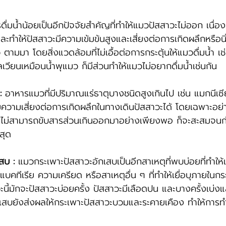
ดื่มน้ำน้อยเป็นอีกปัจจัยสำคัญที่ทำให้แมวปัสสาวะไม่ออก เนื่อ
ละทำให้ปัสสาวะมีความเข้มข้นสูงและเสี่ยงต่อการเกิดผลึกหรือนิ่
 ตามมา โดยสิ่งแวดล้อมที่ไม่เอื้อต่อการกระตุ้นให้แมวดื่มน้ำ เช่
ลเวียนเหมือนน้ำพุแมว ก็มีส่วนทำให้แมวไม่อยากดื่มน้ำเช่นกัน
:
 อาหารแมวที่มีปริมาณแร่ธาตุบางชนิดสูงเกินไป เช่น แมกนีเ
ความเสี่ยงต่อการเกิดผลึกในทางเดินปัสสาวะได้ โดยเฉพาะอย่าง
กายไม่สามารถขับสารส่วนเกินออกมาอย่างเพียงพอ ก็จะสะสมจนก่อ
่สุด
สบ : 
แมวกระเพาะปัสสาวะอักเสบเป็นอีกสาเหตุที่พบบ่อยที่ทำให้
แบคทีเรีย ความเครียด หรือสาเหตุอื่น ๆ ที่ทำให้เยื่อบุภายในก
ะนี้มักจะปัสสาวะบ่อยครั้ง ปัสสาวะมีเลือดปน และบางครั้งเบ่งแ
กเสบยังส่งผลให้กระเพาะปัสสาวะบวมและระคายเคือง ทำให้การ