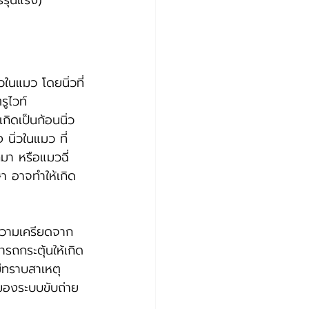
รรุนแรง)
วในแมว โดยนิ่วที่
รูไวท์ 
ิดเป็นก้อนนิ่ว 
ิ่วในแมว ที่
มา หรือแมวฉี่
า อาจทำให้เกิด
 ความเครียดจาก
รถกระตุ้นให้เกิด
ม่ทราบสาเหตุ 
ของระบบขับถ่าย