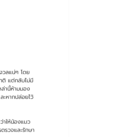
กังวลแน่ๆ โดย
ติ แต่กลับไม่มี
ล่านี้ห้ามมอง
และหากปล่อยไว้
ว่าให้น้องแมว
ารตรวจและรักษา