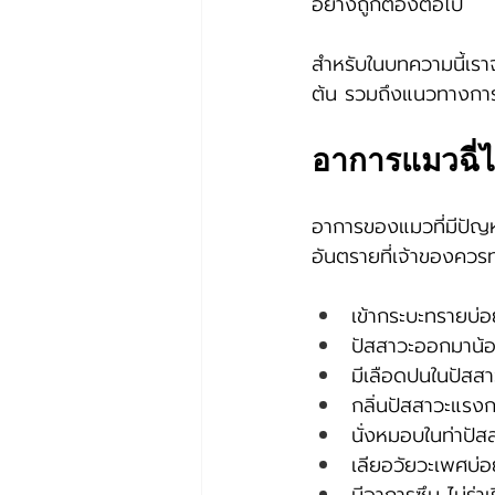
อย่างถูกต้องต่อไป
สำหรับในบทความนี้เรา
ต้น รวมถึงแนวทางการ
อาการแมวฉี่ไ
อาการของแมวที่มีปั
อันตรายที่เจ้าของควรท
เข้ากระบะทรายบ่อ
ปัสสาวะออกมาน้อ
มีเลือดปนในปัสสา
กลิ่นปัสสาวะแรงก
นั่งหมอบในท่าปั
เลียอวัยวะเพศบ่