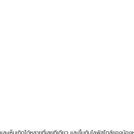
ะเห็บเกิดได้หลายที่เลยทีเดียว และขึ้นกับไลฟ์สไตล์ของน้อ