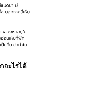
มีแปดขา มี
ง นอกจากนี้เห็บ
บ้านของเราอยู่ใน
อ่อนเห็บที่ฟัก
ป็นที่มาว่าทำไม
ากอะไรได้