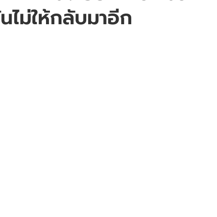
นไม่ให้กลับมาอีก