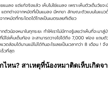
ายแมลง แต่แท้จริงแล้ว เห็บไม่ใช่แมลง เพราะเห็บตัวเต็มวัยจะ
ตกต่างจากหมัดที่เป็นแมลง มีหกขา ลักษณะตัวแบนในแนวตั้
จากหมัดที่กระโดดได้ไกลเป็นเมตรเลยทีเดียว
จากตัวน้องหมาในทุกระยะ ทำให้เราไม่มีทางรู้เลยว่าเห็บที่จะมาสู่
บที่มีไข่เห็บเต็มท้อง จะสามารถวางไข่ได้ถึง 7,000 ฟอง แถมตัว
แวดล้อมได้นานแม้ไม่ได้กินอะไรเลยเป็นเวลากว่า 8 เดือน ! จึงเ
ร็วที่สุด
ไหน? สาเหตุที่น้องหมาติดเห็บเกิดจ