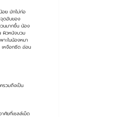
้อย มักไม่ก่อ
ณจุดอับของ
นวนมากขึ้น น้อง
น ผิวหนังบวม
ฉพาะในน้องหมา
 เหงือกซีด อ่อน
รครวมถึงเป็น
อาศัยที่เซลล์เม็ด