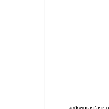
จุดนัดพบของน้องหมาแล