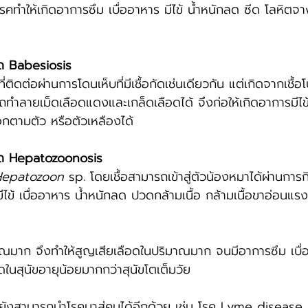
รคทำให้เกิดอาการซึม เบื่ออาหาร มีไข้ น้ำหนักลด ซีด โลหิตจา
อด Babesiosis
่ติดต่อผ่านการโดนเห็บที่มีเชื้อกัดเช่นเดียวกัน แต่เกิดจากเชื้อ
รถทำลายเม็ดเลือดแดงและเกล็ดเลือดได้ จึงก่อให้เกิดอาการมีไข้
กตามตัว หรือตัวเหลืองได้
ือด Hepatozoonosis
Hepatozoon
 sp. โดยเชื้อสามารถเข้าสู่ตัวน้องหมาได้ผ่านการกินเ
มีไข้ เบื่ออาหาร น้ำหนักลด ปวดกล้ามเนื้อ กล้ามเนื้อขาอ่อนแรง
าณมาก จึงทำให้สูญเสียเลือดในปริมาณมาก จนมีอาการซึม เบื่
ดในสุนัขอายุน้อยมากกว่าสุนัขโตเต็มวัย
ยังสามารถนำโรคมาสู่คนได้อีกด้วย เช่น โรค Lyme disease 