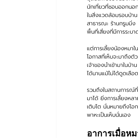
นักเที่ยวที่ชอบออกนอก
ในสิ่งแวดล้อมรอบบ้าน
สาธารณะ ร้านกรูมมิ่ง 
พื้นที่เสี่ยงที่มีการระ
แต่การเลี้ยงน้องหมาใ
โอกาสที่เห็บจะมาถึงตัว
เจ้าของนำเข้ามาในบ้าน 
ได้นานแม้ไม่ได้ดูดเลือด
รวมถึงในสถานการณ์ที่มี
มาได้ ยิ่งการเลี้ยงหล
เติบโต นั่นหมายถึงโอกาส
พาหะเป็นเห็บนั่นเอง
อาการเมื่อหม