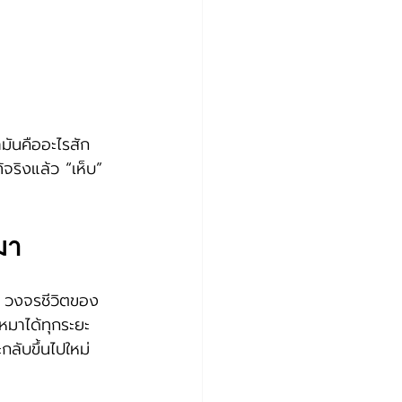
ามันคืออะไรสัก
จริงแล้ว “เห็บ” 
มา
ว วงจรชีวิตของ
งหมาได้ทุกระยะ 
ลับขึ้นไปใหม่