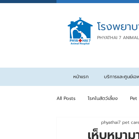
โรงพยาบ
PHYATHAI 7 ANIMAL
หน้าแรก
บริการและศูนย์เฉ
All Posts
โรคในสัตว์เลี้ยง
Pet
phyathai7 pet car
เห็บหมามา