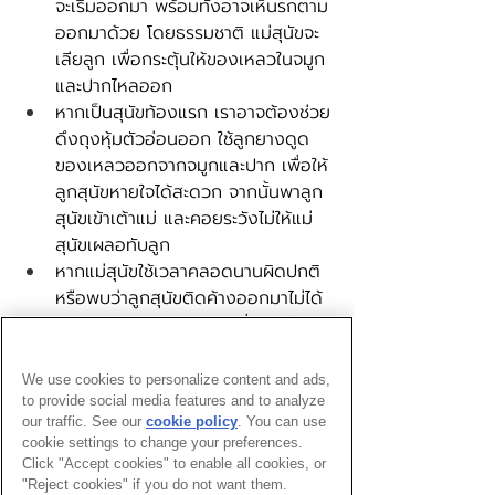
จะเริ่มออกมา พร้อมทั้งอาจเห็นรกตาม
ออกมาด้วย โดยธรรมชาติ แม่สุนัขจะ
เลียลูก เพื่อกระตุ้นให้ของเหลวในจมูก
และปากไหลออก
หากเป็นสุนัขท้องแรก เราอาจต้องช่วย
ดึงถุงหุ้มตัวอ่อนออก ใช้ลูกยางดูด
ของเหลวออกจากจมูกและปาก เพื่อให้
ลูกสุนัขหายใจได้สะดวก จากนั้นพาลูก
สุนัขเข้าเต้าแม่ และคอยระวังไม่ให้แม่
สุนัขเผลอทับลูก
หากแม่สุนัขใช้เวลาคลอดนานผิดปกติ 
หรือพบว่าลูกสุนัขติดค้างออกมาไม่ได้ 
ควรรีบติดต่อสัตวแพทย์เพื่อขอคำ
แนะนำ และพาไปโรงพยาบาลสัตว์ทันที
We use cookies to personalize content and ads,
หากมีความไม่มั่นใจหรือกังวลว่าอาจมีภาวะ
to provide social media features and to analyze
our traffic. See our
cookie policy
(opens in a
. You can use
แทรกซ้อนระหว่างการคลอดของสุนัข 
cookie settings to change your preferences.
new tab)
สามารถฝากให้
ศูนย์สูติกรรมโรงพยาบาล
Click "Accept cookies" to enable all cookies, or
สัตว์พญาไท 7
 ช่วยดูแลน้องหมาตลอดการ
"Reject cookies" if you do not want them.