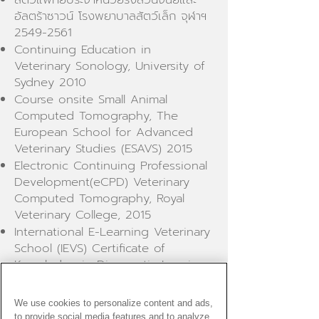
อัลตร้าซาวน์ โรงพยาบาลสัตว์เล็ก จุฬาฯ
2549-2561
Continuing Education in
Veterinary Sonology, University of
Sydney 2010
Course onsite Small Animal
Computed Tomography, The
European School for Advanced
Veterinary Studies (ESAVS) 2015
Electronic Continuing Professional
Development(eCPD) Veterinary
Computed Tomography, Royal
Veterinary College, 2015
International E-Learning Veterinary
School (IEVS) Certificate of
Knowledge in Diagnostic Imaging
2021, The European School for
Advanced Veterinary Studies
We use cookies to personalize content and ads,
(ESAVS)
to provide social media features and to analyze