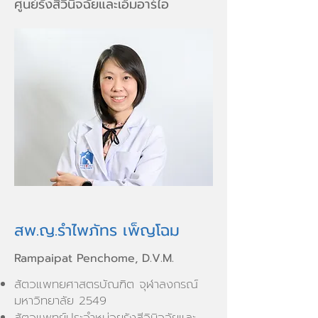
ศูนย์รังสีวินิจฉัยและเอ็มอาร์ไอ
สพ.ญ.รำไพภัทร เพ็ญโฉม
Rampaipat Penchome, D.V.M.
สัตวแพทยศาสตรบัณฑิต จุฬาลงกรณ์
มหาวิทยาลัย 2549
สัตวแพทย์ประจำหน่วยรังสีวินิจฉัยและ