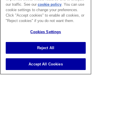
our traffic. See our
cookie policy
(opens in a
. You can use
cookie settings to change your preferences.
new tab)
วัน-เวลา ออกตรวจ
Click "Accept cookies" to enable all cookies, or
"Reject cookies" if you do not want them.
สาขาอารีย์
ศุกร์
10.00-
Cookies Settings
15.00
อาทิตย์
12.00-
Reject All
17.00
**กรุณาสอบถามเพื่อยืนยันนัดหมายก่อนเข้า
Accept All Cookies
พบ**
นัดหมายศูนย์รังสีวินิจฉัยและเอ็มอาร์
ไอ
อารีย์
087-087-0445