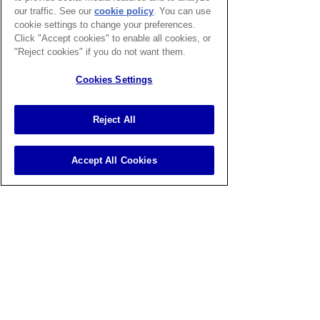
พฤหัส
11.00-
our traffic. See our
cookie policy
(opens in a
. You can use
19.00
cookie settings to change your preferences.
new tab)
ศุกร์
8.00-
Click "Accept cookies" to enable all cookies, or
13.00
"Reject cookies" if you do not want them.
อาทิตย์
10.00-
Cookies Settings
21.00
**กรุณาสอบถามเพื่อยืนยันนัดหมายก่อนเข้า
Reject All
พบ**
Accept All Cookies
นัดหมายศูนย์เฉพาะทาง
อารีย์
087-087-0445
บางนา
096-993-9945