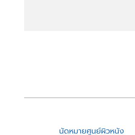
นัดหมายศูนย์ผิวหนัง