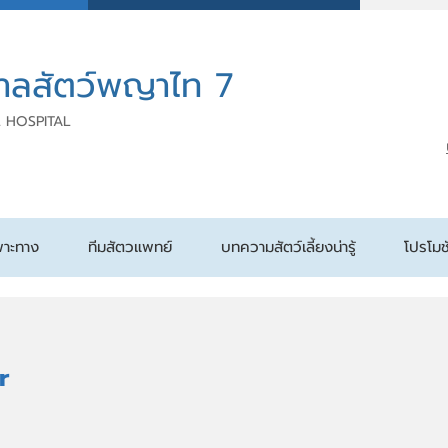
าลสัตว์พญาไท 7
 HOSPITAL
พาะทาง
ทีมสัตวแพทย์
บทความสัตว์เลี้ยงน่ารู้
โปรโมช
r