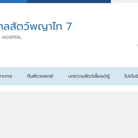
าลสัตว์พญาไท 7
 HOSPITAL
พาะทาง
ทีมสัตวแพทย์
บทความสัตว์เลี้ยงน่ารู้
โปรโมช