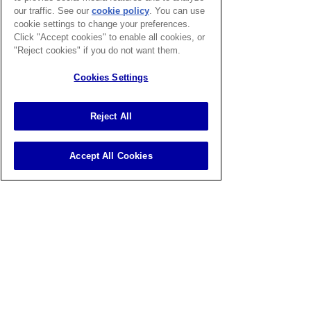
เฉพาะนัดหมายล่วงหน้า
our traffic. See our
cookie policy
(opens in a
. You can use
cookie settings to change your preferences.
new tab)
**กรุณาสอบถามเพื่อยืนยันนัดหมายก่อนเข้า
Click "Accept cookies" to enable all cookies, or
พบ**
"Reject cookies" if you do not want them.
Cookies Settings
นัดหมายศูนย์อายุรกรรมทั่วไปและ
แผนกฉุกเฉิน (สาขาอารีย์)
Reject All
Accept All Cookies
อารีย์
087-087-0445
บางนา
096-993-9945
@phyathai7ari
@phyathai7bangna