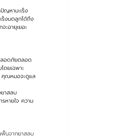
ดปัญหามะเร็ง
เร็งมดลูกได้ถึง 
ักจะอายุเยอะ
ายปลอดภัยตลอด
ายโดยเฉพาะ 
า คุณหมอจะดูแล
างยาสลบ
าการหายใจ ความ
นฟื้นจากยาสลบ