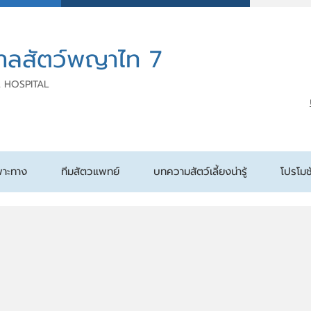
าลสัตว์พญาไท 7
 HOSPITAL
พาะทาง
ทีมสัตวแพทย์
บทความสัตว์เลี้ยงน่ารู้
โปรโมช