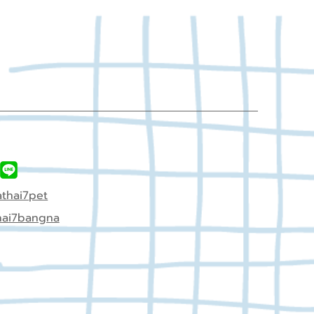
thai7pet
hai7bangna