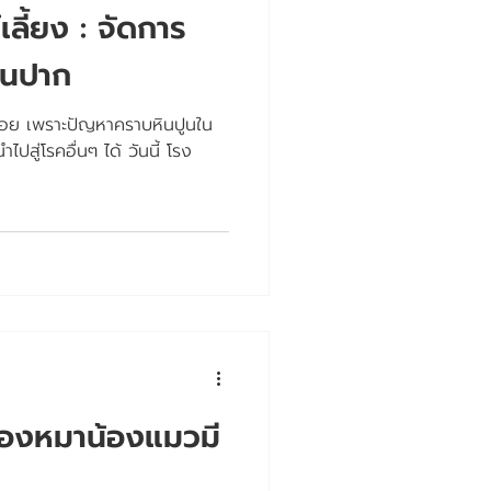
เลี้ยง : จัดการ
ิ่นปาก
็กน้อย เพราะปัญหาคราบหินปูนใน
ู่โรคอื่นๆ ได้ วันนี้ โรง
น้องหมาน้องแมวมี